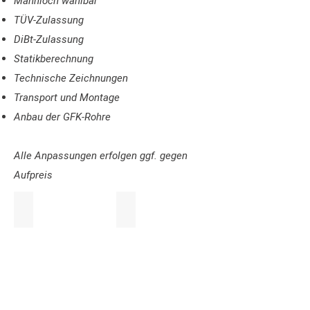
Mannloch wählbar
TÜV-Zulassung
DiBt-Zulassung
Statikberechnung
Technische Zeichnungen
Transport und Montage
Anbau der GFK-Rohre
Alle Anpassungen erfolgen ggf. gegen
Aufpreis
abgeschrägter Flansch
Mannloch mit Deckel
GFK-
GFK-
Tank
Tank
mit
mit
abgeschrägtem
Mannloch
Flansch
und
Deckel